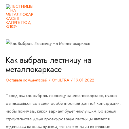
Перейти
Main
к
Men
содержимому
Навигация
по
записям
Как выбрать лестницу на
металлокаркасе
Оставьте комментарий
/ От
ULTRA
/
19.01.2022
Перед тем как выбрать лестницу на металлокаркасе, нужно
ознакомиться со всеми особенностями данной конструкции,
чтобы понимать, какой вариант будет наилучшим. Во время
строительства дома проектирование лестницы является
отдельным важным пунктом, так как это один из главных