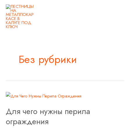
Перейти
Main
к
Men
содержимому
Постраничная
навигация
записи
Без рубрики
Для
чего
Для чего нужны перила
нужны
перила
ограждения
ограждения