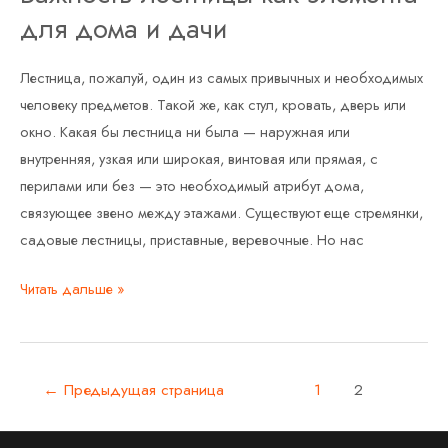
элемента
для дома и дачи
для
дома
Лестница, пожалуй, один из самых привычных и необходимых
и
человеку предметов. Такой же, как стул, кровать, дверь или
дачи
окно. Какая бы лестница ни была — наружная или
внутренняя, узкая или широкая, винтовая или прямая, с
перилами или без — это необходимый атрибут дома,
связующее звено между этажами. Существуют еще стремянки,
садовые лестницы, приставные, веревочные. Но нас
Читать дальше »
←
Предыдущая страница
1
2